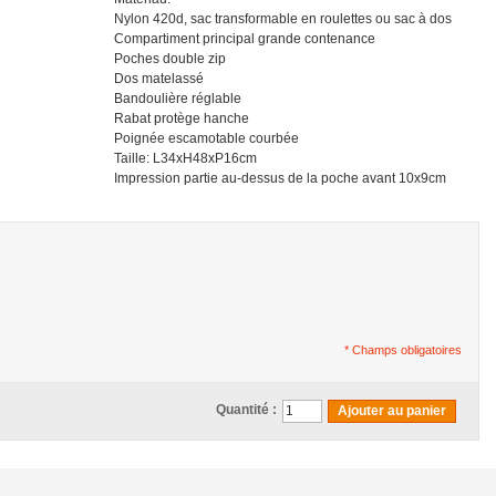
Nylon 420d, sac transformable en roulettes ou sac à dos
Compartiment principal grande contenance
Poches double zip
Dos matelassé
Bandoulière réglable
Rabat protège hanche
Poignée escamotable courbée
Taille: L34xH48xP16cm
Impression partie au-dessus de la poche avant 10x9cm
* Champs obligatoires
Quantité :
Ajouter au panier