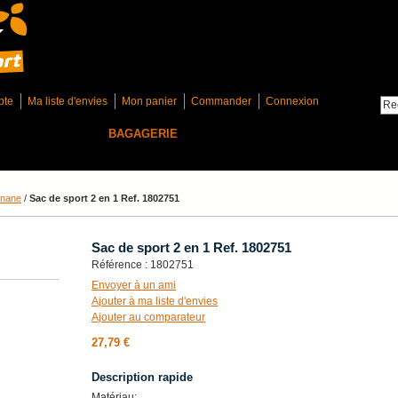
pte
Ma liste d'envies
Mon panier
Commander
Connexion
CASQUETTES
BAGAGERIE
SPORTSWEAR
ORGANISATION
RDS
PLAQUES VÉLO
COUPES-TROPHÉES-RÉCOMPENSES
anane
/
Sac de sport 2 en 1 Ref. 1802751
Sac de sport 2 en 1 Ref. 1802751
Référence : 1802751
Envoyer à un ami
Ajouter à ma liste d'envies
Ajouter au comparateur
27,79 €
Description rapide
Matériau: