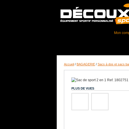
Mon com
TEXTILE DSP
GAMME J&N BIKE
OBJETS PUBLICITAIRES
DOSSA
Accueil
/
BAGAGERIE
/
Sacs à dos et sacs b
PLUS DE VUES