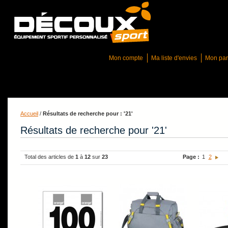
Mon compte
Ma liste d'envies
Mon pan
TEXTILE DSP
GAMME J&N BIKE
CASQUETTES
BAGAGE
OBJETS PUBLICITAIRES
DOSSARDS
PLAQUES VÉLO
CO
Accueil
/
Résultats de recherche pour : '21'
Résultats de recherche pour '21'
Total des articles de
1
à
12
sur
23
Page :
1
2