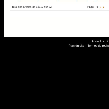
Total des articles de
1
à
12
sur
23
Page :
1
2
About Us
C
Plan du site
Termes de rech