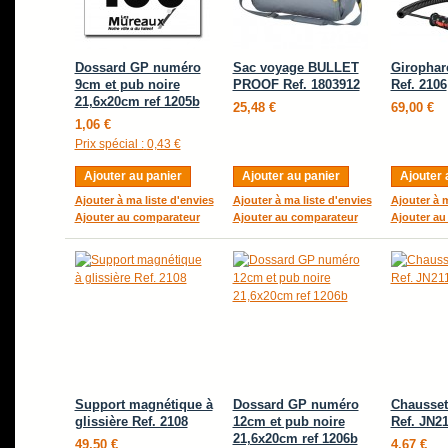
Dossard GP numéro
Sac voyage BULLET
Girophar
9cm et pub noire
PROOF Ref. 1803912
Ref. 2106
21,6x20cm ref 1205b
25,48 €
69,00 €
1,06 €
Prix spécial :
0,43 €
Ajouter au panier
Ajouter au panier
Ajouter 
Ajouter à ma liste d'envies
Ajouter à ma liste d'envies
Ajouter à m
Ajouter au comparateur
Ajouter au comparateur
Ajouter au
Support magnétique à
Dossard GP numéro
Chausset
glissière Ref. 2108
12cm et pub noire
Ref. JN2
21,6x20cm ref 1206b
49,50 €
4,67 €