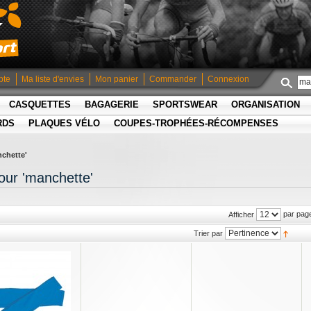
pte
Ma liste d'envies
Mon panier
Commander
Connexion
CASQUETTES
BAGAGERIE
SPORTSWEAR
ORGANISATION
RDS
PLAQUES VÉLO
COUPES-TROPHÉES-RÉCOMPENSES
nchette'
our 'manchette'
par pag
Afficher
Trier par