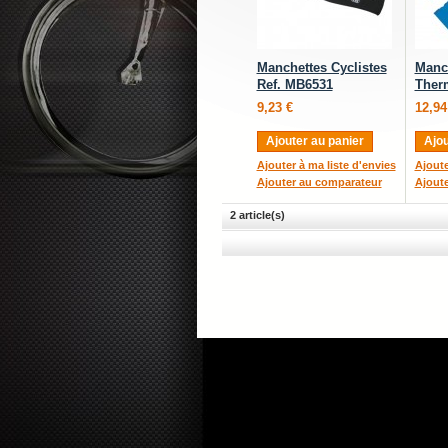
Manchettes Cyclistes
Manc
Ref. MB6531
Ther
9,23 €
12,94
Ajouter au panier
Ajou
Ajouter à ma liste d'envies
Ajoute
Ajouter au comparateur
Ajout
2 article(s)