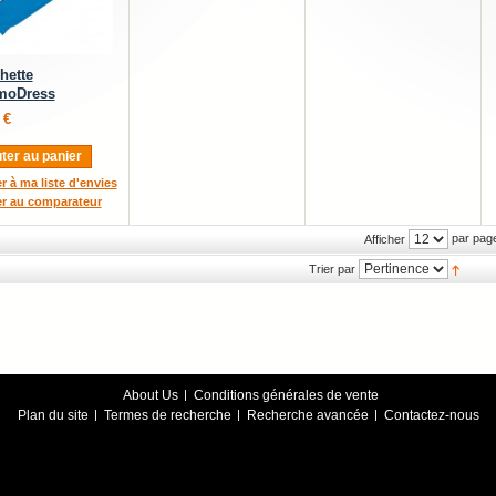
hette
moDress
 €
ter au panier
r à ma liste d'envies
er au comparateur
par pag
Afficher
Trier par
About Us
Conditions générales de vente
Plan du site
Termes de recherche
Recherche avancée
Contactez-nous