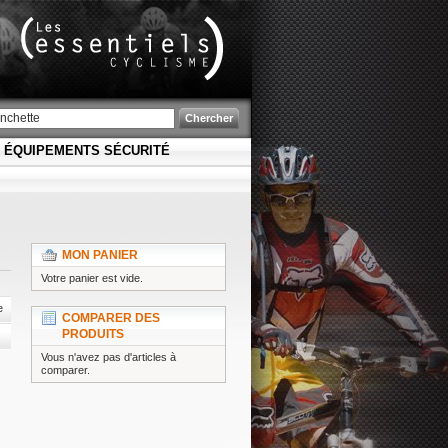
Bienvenue
dans
les
univers
Découx
Chercher
ÉQUIPEMENTS SÉCURITÉ
MON PANIER
Votre panier est vide.
e
COMPARER DES
PRODUITS
Vous n'avez pas d'articles à
comparer.