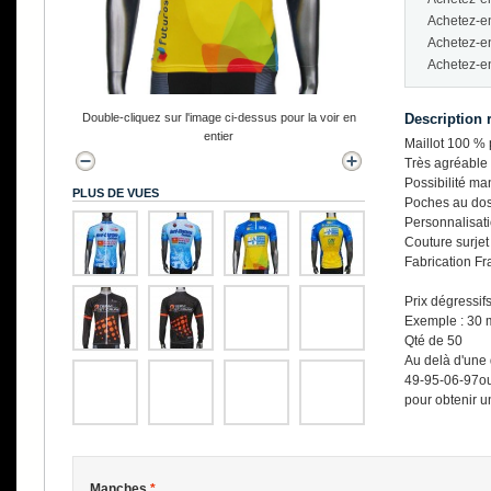
Achetez-e
Achetez-e
Achetez-e
Double-cliquez sur l'image ci-dessus pour la voir en
Description 
entier
Maillot 100 % 
Très agréable 
Possibilité m
PLUS DE VUES
Poches au do
Personnalisati
Couture surjet 
Fabrication Fr
Prix dégressif
Exemple : 30 m
Qté de 50
Au delà d'une 
49-95-06-97ou
pour obtenir un
Manches
*