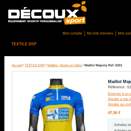
Mon compte
Ma liste d'envies
Mon pan
TEXTILE DSP
GAMME J&N BIKE
CASQUETTES
BAGAGE
OBJETS PUBLICITAIRES
DOSSARDS
PLAQUES VÉLO
CO
Accueil
/
TEXTILE DSP
/
Maillots, Vestes et Gilets
/
Maillot Majesty Ref. 0201
Maillot Maj
Référence : 0
Envoyer à un 
Ajouter à ma li
Ajouter au co
47,56 €
Achetez-e
Achetez-e